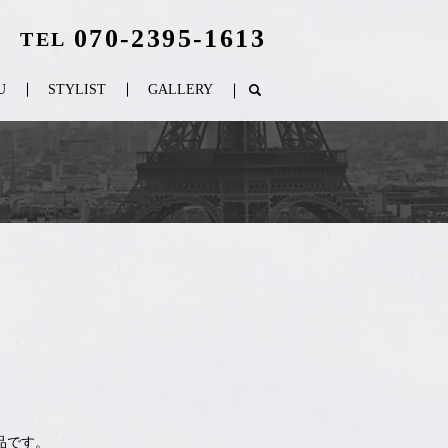
070-2395-1613
TEL
U
STYLIST
GALLERY
品です。